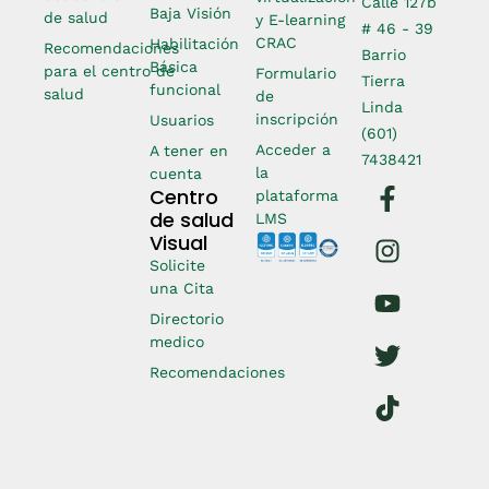
Calle 127b
Baja Visión
de salud
y E-learning
# 46 - 39
CRAC
Habilitación
Recomendaciones
Barrio
Básica
para el centro de
Formulario
Tierra
funcional
salud
de
Linda
inscripción
Usuarios
(601)
Acceder a
A tener en
7438421
la
cuenta
Centro
plataforma
de salud
LMS
Visual
Solicite
una Cita
Directorio
medico
Recomendaciones