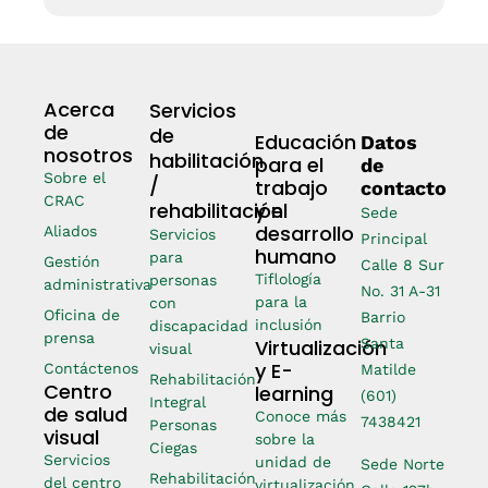
Acerca
Servicios
de
de
Educación
Datos
nosotros
habilitación
para el
de
Sobre el
/
trabajo
contacto
CRAC
rehabilitación
y el
Sede
desarrollo
Aliados
Servicios
Principal
humano
para
Gestión
Calle 8 Sur
Tiflología
personas
administrativa
No. 31 A-31
para la
con
Oficina de
Barrio
inclusión
discapacidad
prensa
Virtualización
Santa
visual
y E-
Contáctenos
Matilde
Rehabilitación
Centro
learning
(601)
Integral
de salud
Conoce más
7438421
Personas
visual
sobre la
Ciegas
Servicios
unidad de
Sede Norte
Rehabilitación
del centro
virtualización