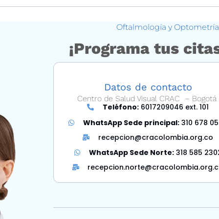
Oftalmología y Optometría 
¡Programa tus citas
Datos de contacto
Centro de Salud Visual
CRAC –
Bogotá
Teléfono:
6017209046 ext. 101
WhatsApp Sede principal:
310 678 0
recepcion@cracolombia.org.co
WhatsApp Sede Norte:
318 585 230
recepcion.norte@cracolombia.org.