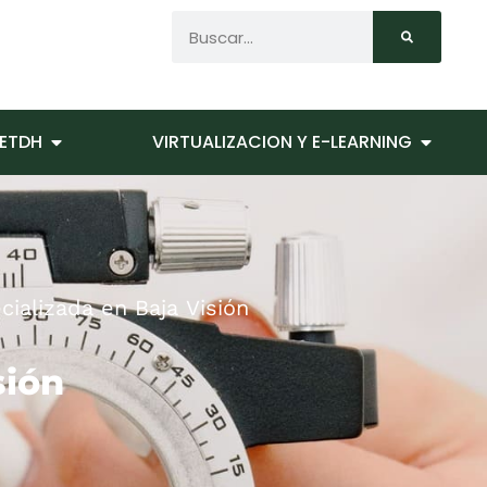
ETDH
VIRTUALIZACION Y E-LEARNING
ializada en Baja Visión
sión