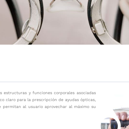
las estructuras y funciones corporales asociadas
ico claro para la prescripción de ayudas ópticas,
le permitan al usuario aprovechar al máximo su