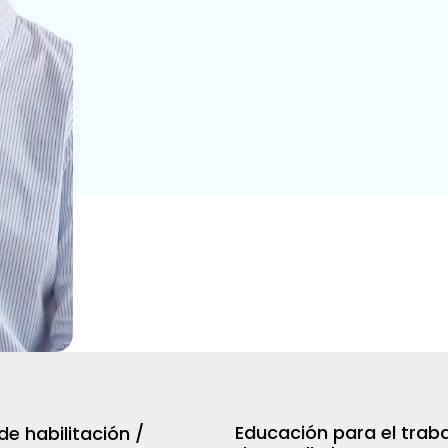
Educación para el traba
de habilitación /