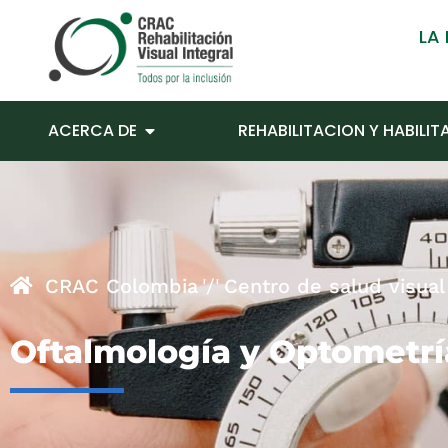
LA
ACERCA DE
REHABILITACION Y HABILI
CRAC Colombia
Centro de salud visual
Oftalmología y Optometría