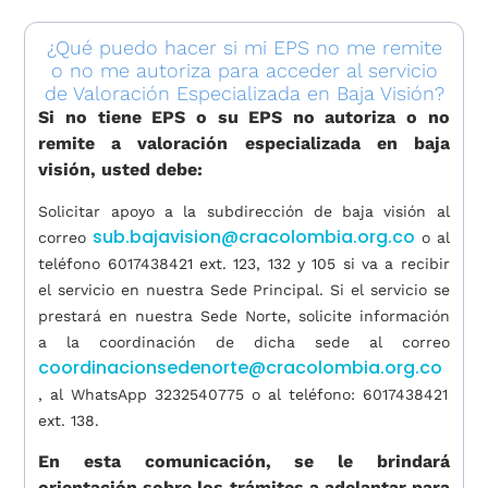
¿Qué puedo hacer si mi EPS no me remite
o no me autoriza para acceder al servicio
de Valoración Especializada en Baja Visión?
Si no tiene EPS o su EPS no autoriza o no
remite a valoración especializada en baja
visión, usted debe:
Solicitar apoyo a la subdirección de baja visión al
sub.bajavision@cracolombia.org.co
correo
o al
teléfono 6017438421 ext. 123,
132 y 105
si va a recibir
el servicio en nuestra Sede Principal. Si el
servicio se
prestará en nuestra Sede Norte, solicite información
a la coordinación de dicha sede al correo
coordinacionsedenorte@cracolombia.org.co
, al WhatsApp
3232540775
o al teléfono:
601
7438421
ext. 138.
En esta comunicación, se le brindará
orientación sobre los trámites a adelantar para