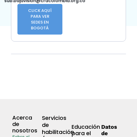
sub.bajavision@cracolombia.org.co
CLICK AQUÍ
PARA VER
SEDES EN
BOGOTÁ
Acerca
Servicios
de
de
Educación
Datos
nosotros
habilitación
para el
de
Sobre el