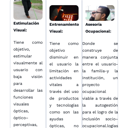
Estimulación
Entrenamiento
Asesoría
Visual:
Visual:
Ocupacional:
Tiene como
Tiene como
Donde se
objetivo,
objetivo
construye de
estimular
disminuir en
manera conjunta
visualmente al
el usuario la
entre el usuario-
usuario con
limitación en
la familia-y la
baja visión
actividades
institución, un
para
vitales a
proyecto
desarrollar las
través del uso
ocupacional
funciones
de productos
viable a través de
visuales
y tecnologías
la autogestión
ópticas,
como son las
para el logro de la
óptico–
ayudas
inclusión socio–
perceptivas,
ópticas, no
ocupacional.logías