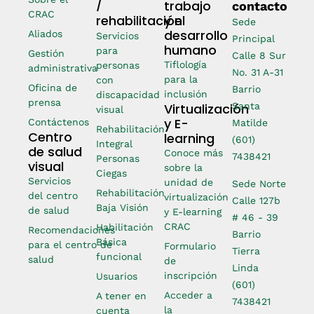
/
trabajo
contacto
CRAC
rehabilitación
y el
Sede
desarrollo
Aliados
Servicios
Principal
humano
para
Gestión
Calle 8 Sur
Tiflología
personas
administrativa
No. 31 A-31
para la
con
Oficina de
Barrio
inclusión
discapacidad
prensa
Virtualización
Santa
visual
y E-
Contáctenos
Matilde
Rehabilitación
Centro
learning
(601)
Integral
de salud
Conoce más
7438421
Personas
visual
sobre la
Ciegas
Servicios
unidad de
Sede Norte
Rehabilitación
del centro
virtualización
Calle 127b
Baja Visión
de salud
y E-learning
# 46 - 39
CRAC
Habilitación
Recomendaciones
Barrio
Básica
para el centro de
Formulario
Tierra
funcional
salud
de
Linda
inscripción
Usuarios
(601)
Acceder a
A tener en
7438421
la
cuenta