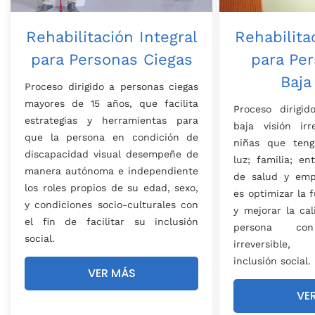
Rehabilitación Integral
Rehabilita
para Personas Ciegas
para Pe
Baja
Proceso dirigido a personas ciegas
mayores de 15 años, que facilita
Proceso dirigi
estrategias y herramientas para
baja visión irr
que la persona en condición de
niñas que teng
discapacidad visual desempeñe de
luz; familia; en
manera autónoma e independiente
de salud y emp
los roles propios de su edad, sexo,
es optimizar la 
y condiciones socio-culturales con
y mejorar la ca
el fin de facilitar su inclusión
persona co
social.
irreversible,
inclusión social.
VER MÁS
VE