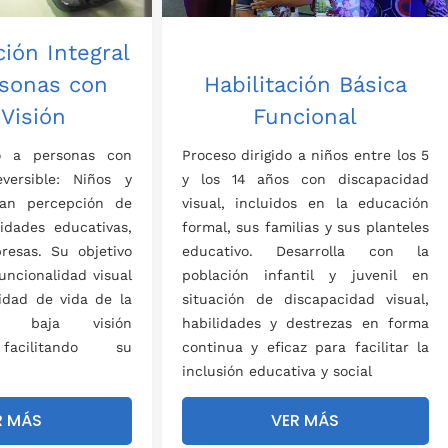
ción Integral
rsonas con
Habilitación Básica
 Visión
Funcional
do a personas con
Proceso dirigido a niños entre los 5
eversible: Niños y
y los 14 años con discapacidad
an percepción de
visual, incluidos en la educación
tidades educativas,
formal, sus familias y sus planteles
resas. Su objetivo
educativo.
Desarrolla con la
funcionalidad visual
población infantil y juvenil en
lidad de vida de la
situación de discapacidad visual,
n baja visión
habilidades y destrezas en forma
 facilitando su
continua y eficaz para facilitar la
inclusión educativa y social
R MÁS
VER MÁS