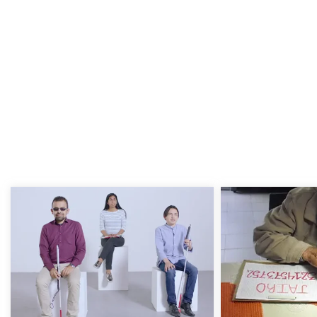
Nuestro modelo de habilitación/rehabilitación,
validado c
latinoamericano, sino a nivel mundial y está fundament
dinámica en la constru