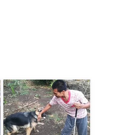
noamericana de Ciegos ULAC
, es reconocido no sólo a nivel
nstitución, donde cada uno participa de manera activa y
on discapacidad visual.