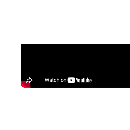
IMP
Alix
Aguirre
M