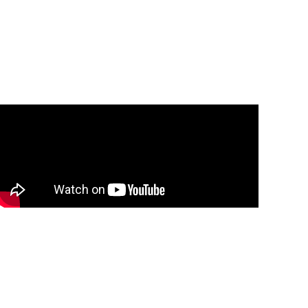
CIÓN
Tatiana de los Ángeles y Maria Alejandra
López Leguizamón
ÓN