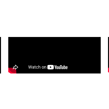
ACTO DE LA REHABILITA
Ramiro Andrés
Flórez
ODELO DE REHABILITACI