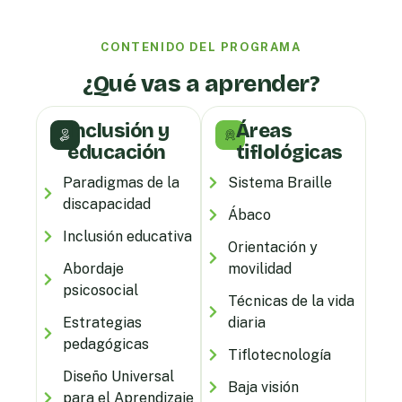
CONTENIDO DEL PROGRAMA
¿Qué vas a aprender?
Inclusión y
Áreas
educación
tiflológicas
Paradigmas de la
Sistema Braille
discapacidad
Ábaco
Inclusión educativa
Orientación y
Abordaje
movilidad
psicosocial
Técnicas de la vida
Estrategias
diaria
pedagógicas
Tiflotecnología
Diseño Universal
Baja visión
para el Aprendizaje