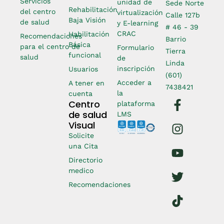
Servicios
unidad de
Sede Norte
Rehabilitación
del centro
virtualización
Calle 127b
Baja Visión
de salud
y E-learning
# 46 - 39
CRAC
Habilitación
Recomendaciones
Barrio
Básica
para el centro de
Formulario
Tierra
funcional
salud
de
Linda
inscripción
Usuarios
(601)
Acceder a
A tener en
7438421
la
cuenta
Centro
plataforma
de salud
LMS
Visual
Solicite
una Cita
Directorio
medico
Recomendaciones