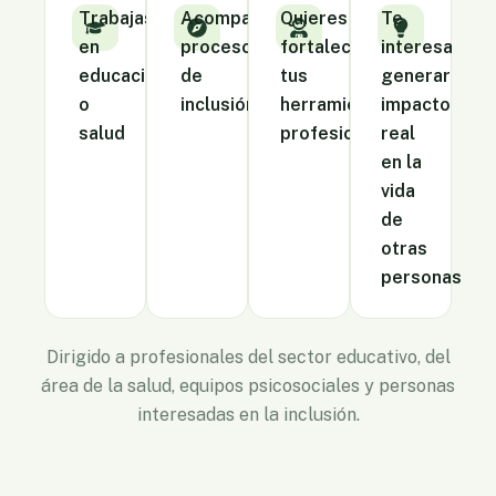
Trabajas
Acompañas
Quieres
Te
en
procesos
fortalecer
interesa
educación
de
tus
generar
o
inclusión
herramientas
impacto
salud
profesionales
real
en la
vida
de
otras
personas
Dirigido a profesionales del sector educativo, del
área de la salud, equipos psicosociales y personas
interesadas en la inclusión.