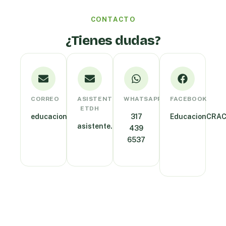
CONTACTO
¿Tienes dudas?
CORREO
ASISTENTE
WHATSAPP
FACEBOOK
ETDH
educacion@cracolombia.org.co
317
EducacionCRA
asistente.etdh@cracolombia.org.co
439
6537