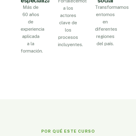
especializado
social
Fortalecemos
Más de
Transformamos
a los
60 años
entornos
actores
de
en
clave de
experiencia
diferentes
los
aplicada
regiones
procesos
a la
del país.
incluyentes.
formación.
POR QUÉ ESTE CURSO