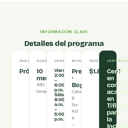
INFORMACIÓN CLAVE
Detalles del programa
INICIO
DURACIÓN
HORARIO
MODALIDAD
INVERSIÓN
CERTIFIC
Próximamente
10
Viernes
Presencial
$1.860.270
Certif
2:00
meses
·
en
–
Bogotá
conoci
6:00
480
p.m.
acadé
horas
Calle
Sábado
en
8
8:00
a.m.
Tiflolo
Sur
–
para
#31
5:00
A
la
p.m.
–
Inclusi