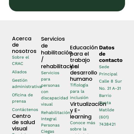
Acerca
Servicios
de
de
Educación
Datos
nosotros
habilitación
para el
de
Sobre el
/
trabajo
contacto
CRAC
rehabilitación
y el
Sede
desarrollo
Aliados
Servicios
Principal
humano
para
Gestión
Calle 8 Sur
Tiflología
personas
administrativa
No. 31 A-31
para la
con
Oficina de
Barrio
inclusión
discapacidad
prensa
Virtualización
Santa
visual
y E-
Contáctenos
Matilde
Rehabilitación
Centro
learning
(601)
Integral
de salud
Conoce más
7438421
Personas
visual
sobre la
Ciegas