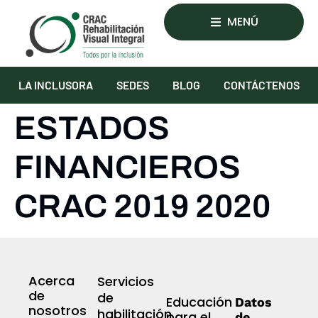
MENÚ
LA INCLUSORA
SEDES
BLOG
CONTÁCTENOS
ESTADOS
FINANCIEROS
CRAC 2019 2020
Acerca
Servicios
de
de
Educación
Datos
nosotros
habilitación
para el
de