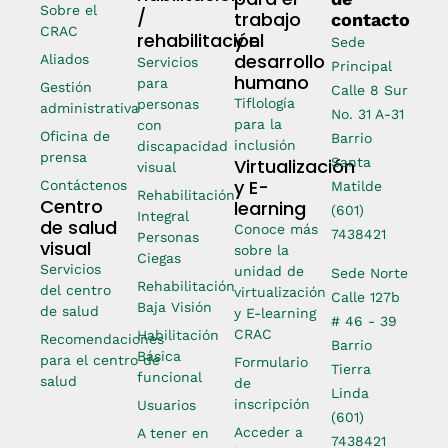
Sobre el
/
trabajo
contacto
CRAC
rehabilitación
y el
Sede
desarrollo
Aliados
Servicios
Principal
humano
para
Gestión
Calle 8 Sur
Tiflología
personas
administrativa
No. 31 A-31
para la
con
Oficina de
Barrio
inclusión
discapacidad
prensa
Virtualización
Santa
visual
y E-
Contáctenos
Matilde
Rehabilitación
Centro
learning
(601)
Integral
de salud
Conoce más
7438421
Personas
visual
sobre la
Ciegas
Servicios
unidad de
Sede Norte
Rehabilitación
del centro
virtualización
Calle 127b
Baja Visión
de salud
y E-learning
# 46 - 39
CRAC
Habilitación
Recomendaciones
Barrio
Básica
para el centro de
Formulario
Tierra
funcional
salud
de
Linda
inscripción
Usuarios
(601)
Acceder a
A tener en
7438421