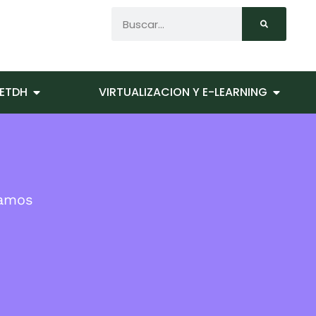
ETDH
VIRTUALIZACION Y E-LEARNING
lamos